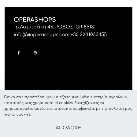
OPERASHOPS
Γρ.Λαμπράκη 46, ΡΟΔΟΣ, GR-85131
info(@)operashops.com +30 2241033455
Για να σας προσφέρουμε μια εξατομικευμένη εμπειρία αγορών, ο
ιστότοπός μας χρησιμοποιεί cookies. Συνεχίζοντας να
χρησιμοποιείτε αυτόν τον ιστότοπο, συμφωνείτε με την πολιτική μας
για τα cookies.
© OperaShops 2024. All rights reserved.
ΑΠΟΔΟΧΗ