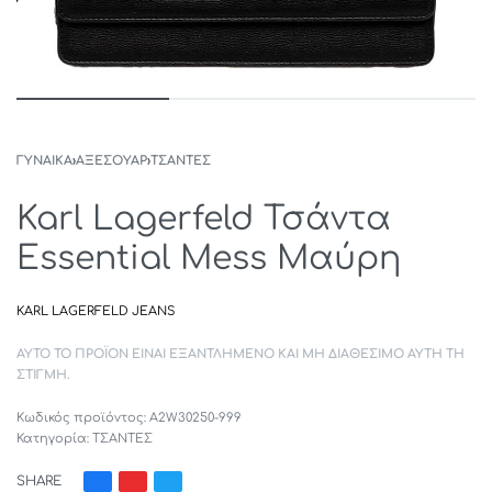
ΓΥΝΑΙΚΑ
›
ΑΞΕΣΟΥΑΡ
›
ΤΣΑΝΤΕΣ
Karl Lagerfeld Τσάντα
Essential Mess Μαύρη
KARL LAGERFELD JEANS
ΑΥΤΌ ΤΟ ΠΡΟΪΌΝ ΕΊΝΑΙ ΕΞΑΝΤΛΗΜΈΝΟ ΚΑΙ ΜΗ ΔΙΑΘΈΣΙΜΟ ΑΥΤΉ ΤΗ
ΣΤΙΓΜΉ.
A2W30250-999
Κατηγορία:
ΤΣΑΝΤΕΣ
SHARE