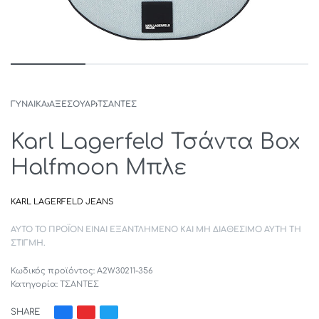
ΓΥΝΑΙΚΑ
›
ΑΞΕΣΟΥΑΡ
›
ΤΣΑΝΤΕΣ
Karl Lagerfeld Τσάντα Box
Halfmoon Μπλε
KARL LAGERFELD JEANS
ΑΥΤΌ ΤΟ ΠΡΟΪΌΝ ΕΊΝΑΙ ΕΞΑΝΤΛΗΜΈΝΟ ΚΑΙ ΜΗ ΔΙΑΘΈΣΙΜΟ ΑΥΤΉ ΤΗ
ΣΤΙΓΜΉ.
A2W30211-356
Κατηγορία:
ΤΣΑΝΤΕΣ
SHARE