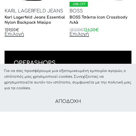
-30% OFF
KARL LAGERFELD JEANS
BOSS
Karl Lagerfeld Jeans Essential
BOSS Τσάντα Icon Crossbody
Nylon Backpack Μαύρο
Λιλά
159,00
€
180,00
€
126,00
€
Επιλογή
Επιλογή
OPERASHOPS
Γρ.Λαμπράκη 46, ΡΟΔΟΣ, GR-85131
Για να σας προσφέρουμε μια εξατομικευμένη εμπειρία αγορών, ο
ιστότοπός μας χρησιμοποιεί cookies. Συνεχίζοντας να
info(@)operashops.com +30 2241033455
χρησιμοποιείτε αυτόν τον ιστότοπο, συμφωνείτε με την πολιτική μας
για τα cookies.
ΑΠΟΔΟΧΗ