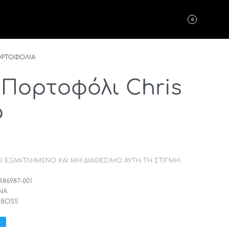
0
ΡΤΟΦΟΛΙΑ
Πορτοφόλι Chris
ο
ΑΙ ΕΞΑΝΤΛΗΜΈΝΟ ΚΑΙ ΜΗ ΔΙΑΘΈΣΙΜΟ ΑΥΤΉ ΤΗ ΣΤΙΓΜΉ.
486987-001
ΙΑ
 BOSS