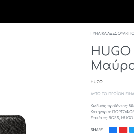
ΓΥΝΑΙΚΑ
›
ΑΞΕΣΟΥΑΡ
›
ΠΟ
HUGO 
Μαύρ
HUGO
ΑΥΤΌ ΤΟ ΠΡΟΪΌΝ ΕΊΝ
50
Κατηγορία:
ΠΟΡΤΟΦΟΛ
Ετικέτες:
BOSS
,
HUGO
SHARE