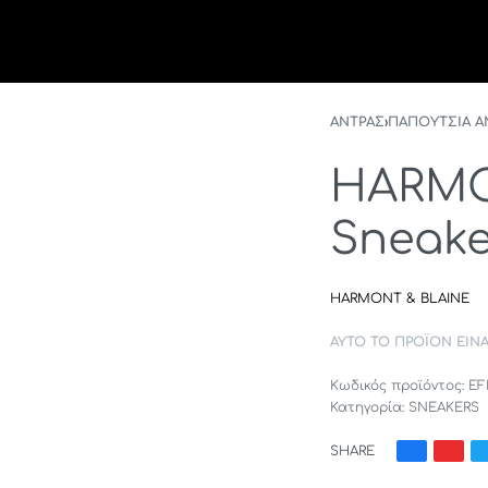
ΑΝΤΡΑΣ
›
ΠΑΠΟΥΤΣΙΑ Α
HARMO
Sneake
HARMONT & BLAINE
ΑΥΤΌ ΤΟ ΠΡΟΪΌΝ ΕΊΝ
EF
Κατηγορία:
SNEAKERS
SHARE