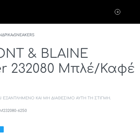
0
ΝΔΡΙΚΑ
›
SNEAKERS
NT & BLAINE
r 232080 Μπλέ/Καφέ
ΑΙ ΕΞΑΝΤΛΗΜΈΝΟ ΚΑΙ ΜΗ ΔΙΑΘΈΣΙΜΟ ΑΥΤΉ ΤΗ ΣΤΙΓΜΉ.
M232080-6250