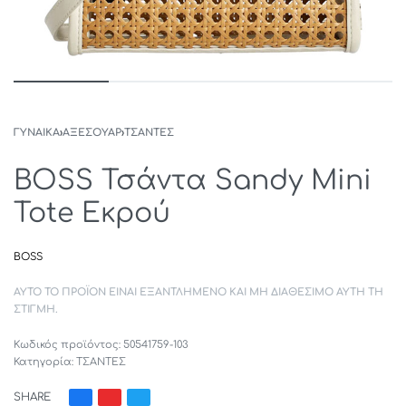
ΓΥΝΑΙΚΑ
›
ΑΞΕΣΟΥΑΡ
›
ΤΣΑΝΤΕΣ
BOSS Τσάντα Sandy Mini
Tote Εκρού
BOSS
ΑΥΤΌ ΤΟ ΠΡΟΪΌΝ ΕΊΝΑΙ ΕΞΑΝΤΛΗΜΈΝΟ ΚΑΙ ΜΗ ΔΙΑΘΈΣΙΜΟ ΑΥΤΉ ΤΗ
ΣΤΙΓΜΉ.
50541759-103
Κατηγορία:
ΤΣΑΝΤΕΣ
SHARE