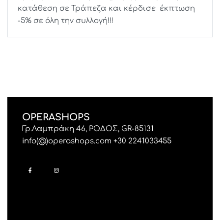
κατάθεση σε Τράπεζα και κέρδισε έκπτωση
-5% σε όλη την συλλογή!!!
OPERASHOPS
Γρ.Λαμπράκη 46, ΡΟΔΟΣ, GR-85131
info(@)operashops.com +30 2241033455