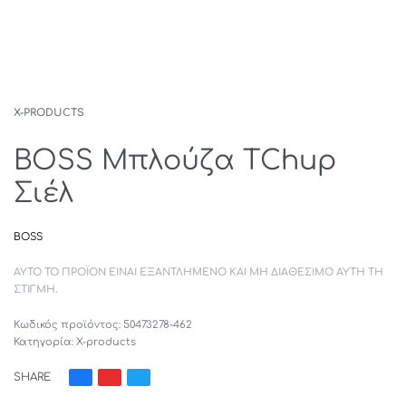
X-PRODUCTS
BOSS Μπλούζα TChup
Σιέλ
BOSS
ΑΥΤΌ ΤΟ ΠΡΟΪΌΝ ΕΊΝΑΙ ΕΞΑΝΤΛΗΜΈΝΟ ΚΑΙ ΜΗ ΔΙΑΘΈΣΙΜΟ ΑΥΤΉ ΤΗ
ΣΤΙΓΜΉ.
50473278-462
Κατηγορία:
X-products
SHARE