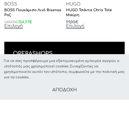
BOSS
HUGO
BOSS Πουκάμισο Λινό Bisenas
HUGO Τσάντα Chris Tote
Ροζ
Μαύρη
149,95
€
104,97
€
99,00
€
Επιλογή
Επιλογή
OPERASHOPS
Γρ.Λαμπράκη 46, ΡΟΔΟΣ, GR-85131
Για να σας προσφέρουμε μια εξατομικευμένη εμπειρία αγορών, ο
ιστότοπός μας χρησιμοποιεί cookies. Συνεχίζοντας να
info(@)operashops.com +30 2241033455
χρησιμοποιείτε αυτόν τον ιστότοπο, συμφωνείτε με την πολιτική μας
για τα cookies.
ΑΠΟΔΟΧΗ